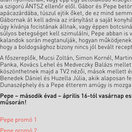
a szigorú ÁNTSZ ellenőr elől. Gábor és Pepe betö
apácazárdába, túszul ejtik őket, de ez mind semm
Gábornak át kell adnia az irányítást a saját kony
úgy kívánja focistának állnak, vagy éppen botcsin
súlyos betegséget kell szimulálni, Pepe abban is 
kalandok során megtanulják, hogyan működjenek 
hogy a boldogsághoz bizony nincs jól bevált recept
A főszereplők, Mucsi Zoltán, Simon Kornél, Marti
Panka, Kovács Lehel és Medveczky Balázs mellett 
köszönthetnek majd a TV2 nézői, mások mellett é
Benedek Dániel és Huzella Júlia, akik alaposan fe
Dunaszéphely és a Pepe étterem amúgy is mozga
Pepe – második évad – április 16-tól vasárnap e
műsorán!
Pepe promó 1
Pepe promó 2