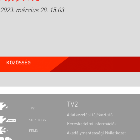
2023. március 28. 15:03
KÖZÖSSÉG
TV2
TV2
Adatkezelési tájékoztató
SUPER TV2
Kereskedelmi információk
FEM3
Akadálymentességi Nyilatkozat