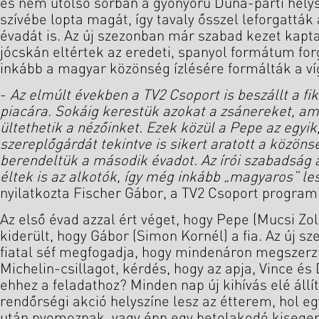
és nem utolsó sorban a gyönyörű Duna-parti hely
szívébe lopta magát, így tavaly ősszel leforgattá
évadát is. Az új szezonban már szabad kezet kapt
jócskán eltértek az eredeti, spanyol formátum fo
inkább a magyar közönség ízlésére formálták a ví
-
Az elmúlt években a TV2 Csoport is beszállt a fi
piacára. Sokáig kerestük azokat a zsánereket, am
ültethetik a nézőinket. Ezek közül a Pepe az egyik,
szereplőgárdát tekintve is sikert aratott a közöns
berendeltük a második évadot. Az írói szabadság
éltek is az alkotók, így még inkább „magyaros” les
nyilatkozta Fischer Gábor, a TV2 Csoport program
Az első évad azzal ért véget, hogy Pepe (Mucsi Zo
kiderült, hogy Gábor (Simon Kornél) a fia. Az új sz
fiatal séf megfogadja, hogy mindenáron megszerz
Michelin-csillagot, kérdés, hogy az apja, Vince és
ehhez a feladathoz? Minden nap új kihívás elé állít
rendőrségi akció helyszíne lesz az étterem, hol eg
után nyomoznak, vagy épp egy betolakodó kisegere