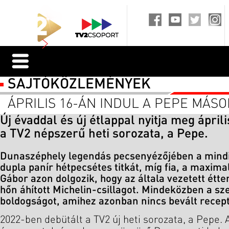
SAJTÓKÖZLEMÉNYEK
ÁPRILIS 16-ÁN INDUL A PEPE MÁSO
Új évaddal és új étlappal nyitja meg ápril
a TV2 népszerű heti sorozata, a Pepe.
Dunaszéphely legendás pecsenyézőjében a mindi
dupla panír hétpecsétes titkát, míg fia, a maxima
Gábor azon dolgozik, hogy az általa vezetett ét
hőn áhított Michelin-csillagot. Mindeközben a sz
boldogságot, amihez azonban nincs bevált recept
2022-ben debütált a TV2 új heti sorozata, a Pepe. A