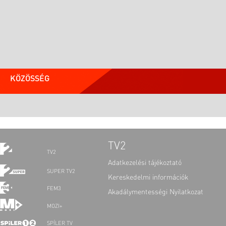
KÖZÖSSÉG
TV2
TV2
Adatkezelési tájékoztató
SUPER TV2
Kereskedelmi információk
FEM3
Akadálymentességi Nyilatkozat
MOZI+
SPÍLER TV