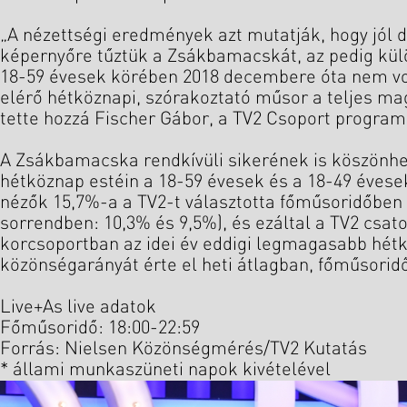
„A nézettségi eredmények azt mutatják, hogy jól 
képernyőre tűztük a Zsákbamacskát, az pedig kül
18-59 évesek körében 2018 decembere óta nem vo
elérő hétköznapi, szórakoztató műsor a teljes mag
tette hozzá Fischer Gábor, a TV2 Csoport program
A Zsákbamacska rendkívüli sikerének is köszönhe
hétköznap estéin a 18-59 évesek és a 18-49 évese
nézők 15,7%-a a TV2-t választotta főműsoridőben
sorrendben: 10,3% és 9,5%), és ezáltal a TV2 csa
korcsoportban az idei év eddigi legmagasabb hét
közönségarányát érte el heti átlagban, főműsorid
Live+As live adatok
Főműsoridő: 18:00-22:59
Forrás: Nielsen Közönségmérés/TV2 Kutatás
* állami munkaszüneti napok kivételével