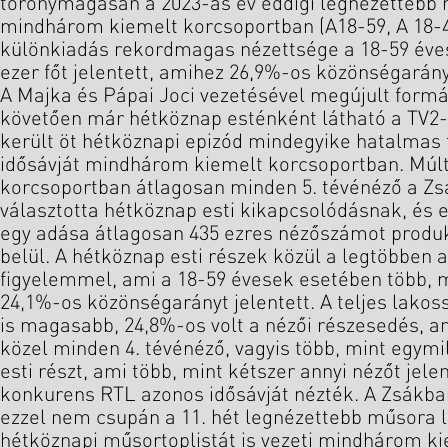
toronymagasan a 2023-as év eddigi legnézettebb 
mindhárom kiemelt korcsoportban (A18-59, A 18-49
különkiadás rekordmagas nézettsége a 18-59 éve
ezer főt jelentett, amihez 26,9%-os közönségarány
A Majka és Pápai Joci vezetésével megújult form
követően már hétköznap esténként látható a TV2-
került öt hétköznapi epizód mindegyike hatalmas 
idősávját mindhárom kiemelt korcsoportban. Múlt
korcsoportban átlagosan minden 5. tévénéző a 
választotta hétköznap esti kikapcsolódásnak, és 
egy adása átlagosan 435 ezres nézőszámot produk
belül. A hétköznap esti részek közül a legtöbben a
figyelemmel, ami a 18-59 évesek esetében több, mi
24,1%-os közönségarányt jelentett. A teljes lako
is magasabb, 24,8%-os volt a nézői részesedés, ami
közel minden 4. tévénéző, vagyis több, mint egymil
esti részt, ami több, mint kétszer annyi nézőt jel
konkurens RTL azonos idősávját nézték. A Zsákb
ezzel nem csupán a 11. hét legnézettebb műsora l
hétköznapi műsortoplistát is vezeti mindhárom k