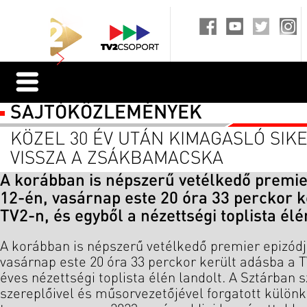
SAJTÓKÖZLEMÉNYEK
KÖZEL 30 ÉV UTÁN KIMAGASLÓ SIK
VISSZA A ZSÁKBAMACSKA
A korábban is népszerű vetélkedő premie
12-én, vasárnap este 20 óra 33 perckor k
TV2-n, és egyből a nézettségi toplista élé
A korábban is népszerű vetélkedő premier epizódj
vasárnap este 20 óra 33 perckor került adásba a T
éves nézettségi toplista élén landolt. A Sztárban 
szereplőivel és műsorvezetőjével forgatott külön