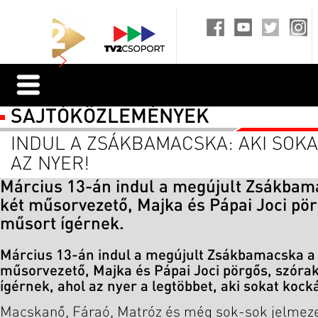
SAJTÓKÖZLEMÉNYEK
INDUL A ZSÁKBAMACSKA: AKI SOKA
AZ NYER!
Március 13-án indul a megújult Zsákbam
két műsorvezető, Majka és Pápai Joci pör
műsort ígérnek.
Március 13-án indul a megújult Zsákbamacska a 
műsorvezető, Majka és Pápai Joci pörgős, szóra
ígérnek, ahol az nyer a legtöbbet, aki sokat kock
Macskanő, Fáraó, Matróz és még sok-sok jelmez