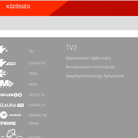
KÖZÖSSÉG
TV2
TV2
Adatkezelési tájékoztató
SUPER TV2
Kereskedelmi információk
FEM3
Akadálymentességi Nyilatkozat
MOZI+
SPÍLER TV
IZAURA TV
ZENEBUTIK
PRIME
TV2 SÉF