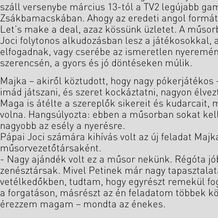
száll versenybe március 13-tól a TV2 legújabb g
Zsákbamacskában. Ahogy az eredeti angol formá
Let’s make a deal, azaz kössünk üzletet. A műso
Joci folytonos alkudozásban lesz a játékosokkal, 
elfogadnak, vagy cserébe az ismeretlen nyereményt
szerencsén, a gyors és jó döntéseken múlik.
Majka – akiről köztudott, hogy nagy pókerjátékos
imád játszani, és szeret kockáztatni, nagyon élvez
Maga is átélte a szereplők sikereit és kudarcait, 
volna. Hangsúlyozta: ebben a műsorban sokat kell
nagyobb az esély a nyerésre.
Pápai Joci számára kihívás volt az új feladat Majk
műsorvezetőtársaként.
- Nagy ajándék volt ez a műsor nekünk. Régóta jó
zenésztársak. Mivel Petinek már nagy tapasztalat
vetélkedőkben, tudtam, hogy egyrészt remekül fo
a forgatáson, másrészt az én feladatom többek köz
érezzem magam – mondta az énekes.