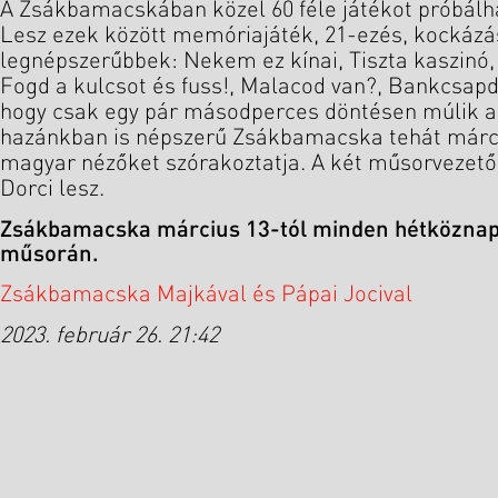
A Zsákbamacskában közel 60 féle játékot próbálha
Lesz ezek között memóriajáték, 21-ezés, kockázá
legnépszerűbbek: Nekem ez kínai, Tiszta kaszinó, It
Fogd a kulcsot és fuss!, Malacod van?, Bankcsapda
hogy csak egy pár másodperces döntésen múlik a
hazánkban is népszerű Zsákbamacska tehát márci
magyar nézőket szórakoztatja. A két műsorvezető
Dorci lesz.
Zsákbamacska március 13-tól minden hétköznap
műsorán.
Zsákbamacska Majkával és Pápai Jocival
2023. február 26. 21:42