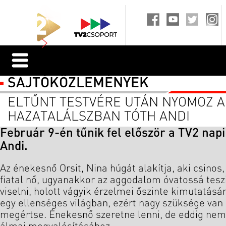
SAJTÓKÖZLEMÉNYEK
ELTŰNT TESTVÉRE UTÁN NYOMOZ A
HAZATALÁLSZBAN TÓTH ANDI
Február 9-én tűnik fel először a TV2 nap
Andi.
Az énekesnő Orsit, Nina húgát alakítja, aki csinos,
fiatal nő, ugyanakkor az aggodalom óvatossá tesz
viselni, holott vágyik érzelmei őszinte kimutatásá
egy ellenséges világban, ezért nagy szüksége van 
megértse. Énekesnő szeretne lenni, de eddig nem 