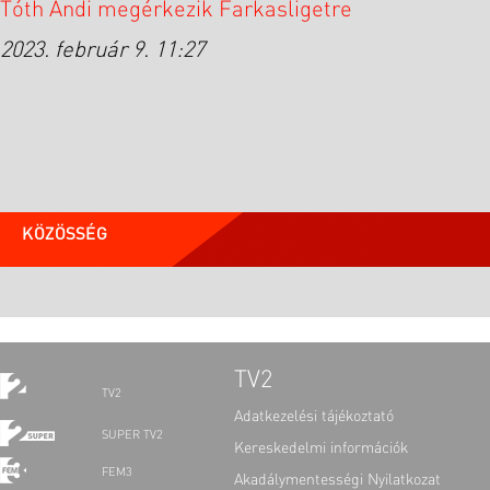
Tóth Andi megérkezik Farkasligetre
2023. február 9. 11:27
KÖZÖSSÉG
TV2
TV2
Adatkezelési tájékoztató
SUPER TV2
Kereskedelmi információk
FEM3
Akadálymentességi Nyilatkozat