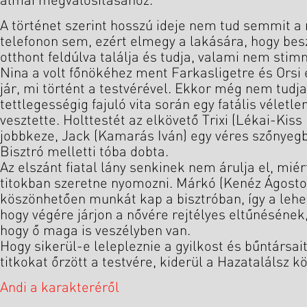
álmai megvalósításához.
A történet szerint hosszú ideje nem tud semmit a 
telefonon sem, ezért elmegy a lakására, hogy bes
otthont feldúlva találja és tudja, valami nem sti
Nina a volt főnökéhez ment Farkasligetre és Orsi 
jár, mi történt a testvérével. Ekkor még nem tudj
tettlegességig fajuló vita során egy fatális véletl
vesztette. Holttestét az elkövető Trixi (Lékai-Kis
jobbkeze, Jack (Kamarás Iván) egy véres szőnyeg
Bisztró melletti tóba dobta.
Az elszánt fiatal lány senkinek nem árulja el, miér
titokban szeretne nyomozni. Márkó (Kenéz Ágost
köszönhetően munkát kap a bisztróban, így a lehe
hogy végére járjon a nővére rejtélyes eltűnésének
hogy ő maga is veszélyben van.
Hogy sikerül-e lelepleznie a gyilkost és bűntársai
titkokat őrzött a testvére, kiderül a Hazatalálsz k
Andi a karakteréről