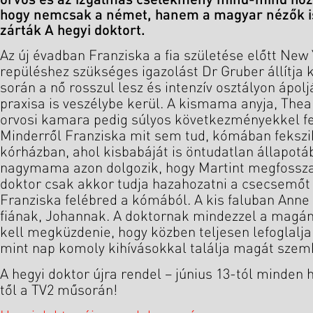
orvos és az izgalmas cselekmény mind-mind hoz
hogy nemcsak a német, hanem a magyar nézők i
zárták A hegyi doktort.
Az új évadban Franziska a fia születése előtt New
repüléshez szükséges igazolást Dr Gruber állítja k
során a nő rosszul lesz és intenzív osztályon ápol
praxisa is veszélybe kerül. A kismama anyja, Thea 
orvosi kamara pedig súlyos következményekkel fe
Minderről Franziska mit sem tud, kómában fekszi
kórházban, ahol kisbabáját is öntudatlan állapotáb
nagymama azon dolgozik, hogy Martint megfossza a
doktor csak akkor tudja hazahozatni a csecsemőt
Franziska felébred a kómából. A kis faluban Anne 
fiának, Johannak. A doktornak mindezzel a magán
kell megküzdenie, hogy közben teljesen lefoglalja
mint nap komoly kihívásokkal találja magát sze
A hegyi doktor újra rendel – június 13-tól minden 
től a TV2 műsorán!