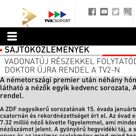
SAJTÓKÖZLEMÉNYEK
VADONATÚJ RÉSZEKKEL FOLYTATÓD
DOKTOR ÚJRA RENDEL A TV2-N
A németországi premier után néhány hón
látható a nézők egyik kedvenc sorozata, A
rendel.
A ZDF nagysikerű sorozatának 15. évada januárb
csatornán és rekordnézettséget ért el. Az évad e
7.32 millió néző követte figyelemmel, ami mind
nézőszámot jelent. A gyönyörű hegyvidéki táj, a 