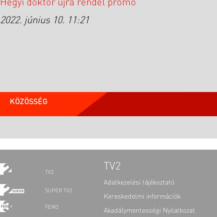
Hegyi doktor újra rendel promó
2022. június 10. 11:21
KÖZÖSSÉG
TV2
TV2
Adatkezelési tájékoztató
SUPER TV2
Kereskedelmi információk
FEM3
Akadálymentességi Nyilatkozat