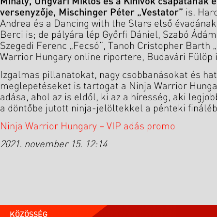
Mihály, Ungvári Miklós és a Kihívók csapatának
versenyzője, Mischinger Péter „Vestator”
is. Har
Andrea és a Dancing with the Stars első évadána
Berci is; de pályára lép Győrfi Dániel, Szabó Ádám
Szegedi Ferenc „Fecsó”, Tanoh Cristopher Barth „
Warrior Hungary online riportere, Budavári Fülöp i
Izgalmas pillanatokat, nagy csobbanásokat és ha
meglepetéseket is tartogat a Ninja Warrior Hunga
adása, ahol az is eldől, ki az a híresség, aki legj
a döntőbe jutott ninja-jelöltekkel a pénteki finálé
Ninja Warrior Hungary – VIP adás promo
2021. november 15. 12:14
KÖZÖSSÉG