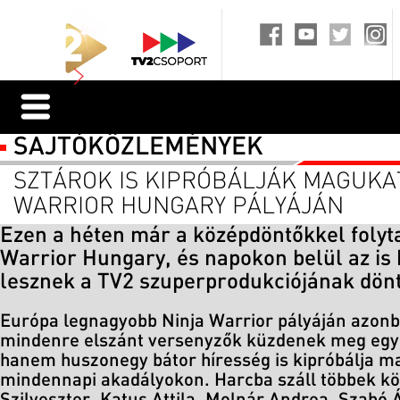
SAJTÓKÖZLEMÉNYEK
SZTÁROK IS KIPRÓBÁLJÁK MAGUKAT
WARRIOR HUNGARY PÁLYÁJÁN
Ezen a héten már a középdöntőkkel folyta
Warrior Hungary, és napokon belül az is k
lesznek a TV2 szuperprodukciójának dönt
Európa legnagyobb Ninja Warrior pályáján azon
mindenre elszánt versenyzők küzdenek meg egy
hanem huszonegy bátor híresség is kipróbálja m
mindennapi akadályokon. Harcba száll többek kö