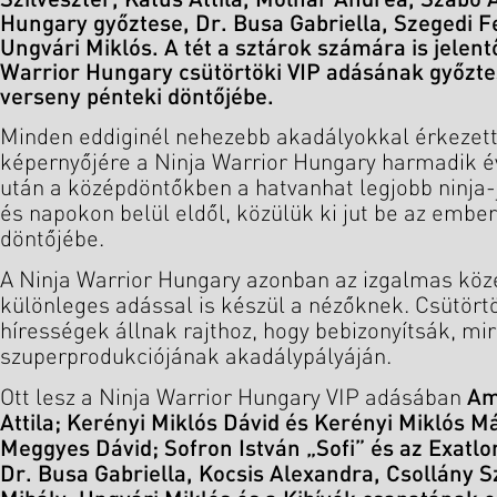
Szilveszter, Katus Attila, Molnár Andrea, Szabó
Hungary győztese, Dr. Busa Gabriella, Szegedi F
Ungvári Miklós. A tét a sztárok számára is jelent
Warrior Hungary csütörtöki VIP adásának győzte
verseny pénteki döntőjébe.
Minden eddiginél nehezebb akadályokkal érkezet
képernyőjére a Ninja Warrior Hungary harmadik é
után a középdöntőkben a hatvanhat legjobb ninja-
és napokon belül eldől, közülük ki jut be az emb
döntőjébe.
A Ninja Warrior Hungary azonban az izgalmas köz
különleges adással is készül a nézőknek. Csütört
hírességek állnak rajthoz, hogy bebizonyítsák, mi
szuperprodukciójának akadálypályáján.
Ott lesz a Ninja Warrior Hungary VIP adásában
Am
Attila; Kerényi Miklós Dávid és Kerényi Miklós M
Meggyes Dávid; Sofron István „Sofi” és az Exatl
Dr. Busa Gabriella, Kocsis Alexandra, Csollány Sz