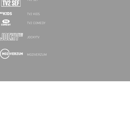
TV2 SÉF
TV2 KIDS
TV2 COMEDY
JOCKYTV
MOZIVERZUM