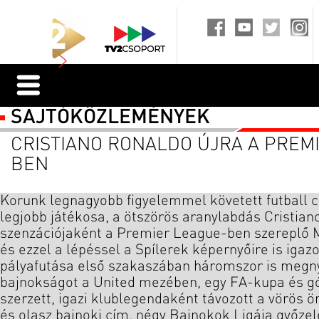
SAJTÓKÖZLEMÉNYEK
CRISTIANO RONALDO ÚJRA A PREM
BEN
Korunk legnagyobb figyelemmel követett futball cs
legjobb játékosa, a ötszörös aranylabdás Cristian
szenzációjaként a Premier League-ben szereplő 
és ezzel a lépéssel a Spílerek képernyőire is igaz
pályafutása első szakaszában háromszor is megny
bajnokságot a United mezében, egy FA-kupa és gól
szerzett, igazi klublegendaként távozott a vörös ö
és olasz bajnoki cím, négy Bajnokok Ligája győze