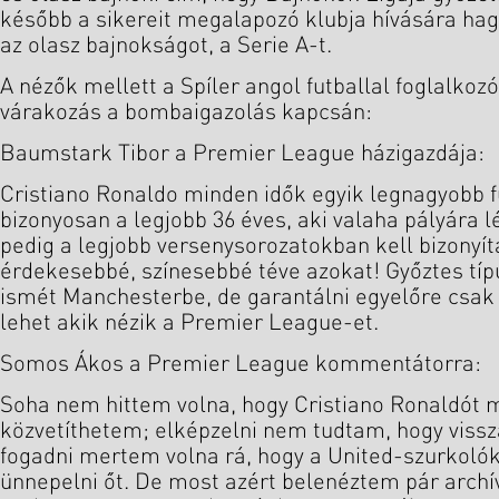
később a sikereit megalapozó klubja hívására hagy
az olasz bajnokságot, a Serie A-t.
A nézők mellett a Spíler angol futballal foglalkoz
várakozás a bombaigazolás kapcsán:
Baumstark Tibor a Premier League házigazdája:
Cristiano Ronaldo minden idők egyik legnagyobb fu
bizonyosan a legjobb 36 éves, aki valaha pályára l
pedig a legjobb versenysorozatokban kell bizonyí
érdekesebbé, színesebbé téve azokat! Győztes típu
ismét Manchesterbe, de garantálni egyelőre csak
lehet akik nézik a Premier League-et.
Somos Ákos a Premier League kommentátorra:
Soha nem hittem volna, hogy Cristiano Ronaldót
közvetíthetem; elképzelni nem tudtam, hogy viss
fogadni mertem volna rá, hogy a United-szurkoló
ünnepelni őt. De most azért belenéztem pár archív