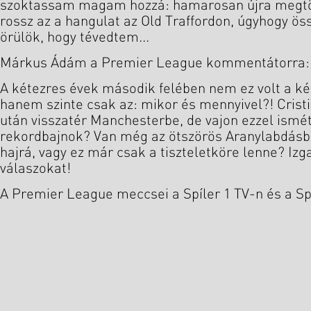
szoktassam magam hozzá: hamarosan újra megtör
rossz az a hangulat az Old Traffordon, úgyhogy 
örülök, hogy tévedtem...
Márkus Ádám a Premier League kommentátorra:
A kétezres évek második felében nem ez volt a ké
hanem szinte csak az: mikor és mennyivel?! Crist
után visszatér Manchesterbe, de vajon ezzel ismét
rekordbajnok? Van még az ötszörös Aranylabdásb
hajrá, vagy ez már csak a tiszteletköre lenne? Iz
válaszokat!
A Premier League meccsei a Spíler 1 TV-n és a Spí