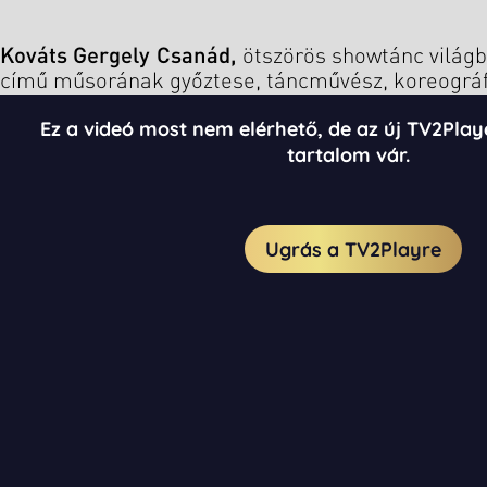
Kováts Gergely Csanád,
ötszörös showtánc világ
című műsorának győztese, táncművész, koreográf