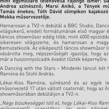
mint egymilliárd telenovella rajongó ismer: Ga
Andrea színésznő; Marsi Anikó, a Tények mű
Tamás énekes; Tóth Dávid olimpikon kajakozó 
Mokka műsorvezetője.
Hamarosan a TV2-n debütál a BBC Studio, Dancin
világsikerű, eredeti formátumának első magyar 
táncos showműsor eddig több, mint 4000 epizóddal
sikeresen világszerte, és hamarosan a magy
bemutatkozik. Az elképesztő táncos showműsor l
vásárolta meg, népszerűségét igazolja, hogy a
már a huszonnyolcadik évadot tűzték képernyőre.
A Dancing with the Stars – Mindenki táncol két 
Ramóna és Stohl András.
Lékai-Kiss Ramóna, színésznő és az egyik leg
műsorvezető 17 után váltott csatornát, hogy az 
showműsorában debütáljon a TV2-n.
„Nagy büszkeséggel tölt el, hogy Lékai-Kiss Ram
műsorvezetői csapatához, így már kétség