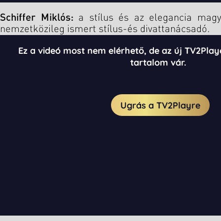
Schiffer Miklós:
a stílus és az elegancia magy
nemzetközileg ismert stílus-és divattanácsadó.