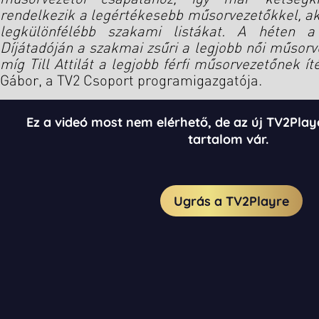
rendelkezik a legértékesebb műsorvezetőkkel, aki
legkülönfélébb szakami listákat. A héten a 
Díjátadóján a szakmai zsűri a legjobb női műsor
míg Till Attilát a legjobb férfi műsorvezetőnek íté
Gábor, a TV2 Csoport programigazgatója.