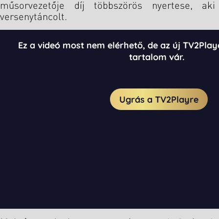
műsorvezetője díj többszörös nyertese, a
versenytáncolt.