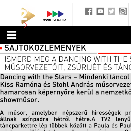
SAJTÓKÖZLEMÉNYEK
ISMERD MEG A DANCING WITH THE 
MŰSORVEZETŐIT, ZSŰRIJÉT ÉS TÁN
Dancing with the Stars – Mindenki táncol
Kiss Ramóna és Stohl András műsorveze
hamarosan képernyőre kerül a nemzetköz
showműsor.
A műsor, amelyben népszerű hírességek prof
állnak színpadra hétről hétre.A TV2 lenyű
táncparkettre lép többek között a Paula és Pauli