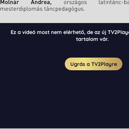
Molnár Andrea,
országos latintánc-b
mesterdiplomás táncpedagógus.