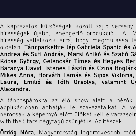
A káprázatos külsőségek között zajló verseny 
hírességek újabb, lehengerlő produkcióit. A 
híresség vállalkozik arra, hogy megmutassa tá
oldalán.
Táncparkettre lép Gabriela Spanic és 
Andrea és Suti András, Marsi Anikó és Szabó G
Köcse György, Gelencsér Tímea és Hegyes Bert
Baranya Dávid, Istenes László és Czina Boglár
Mikes Anna, Horváth Tamás és Sipos Viktória,
Laura, Emilió és Tóth Orsolya, valamint G
Alexandra.
A táncospárokra az élő show alatt a nézők 
applikációban adhatják le szavazataikat. A v
nemcsak a képernyő előtt ülőket kell elvarázso
with the Stars négytagú zsűrijét is. Az ítészek:
Ördög Nóra,
Magyarország legértékesebb médi