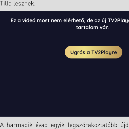
Tilla lesznek.
A harmadik évad egyik legszórakoztatóbb új