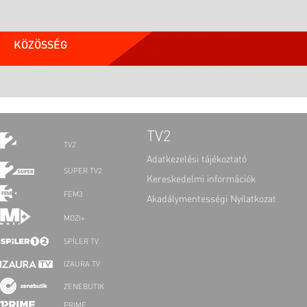
KÖZÖSSÉG
TV2
TV2
Adatkezelési tájékoztató
SUPER TV2
Kereskedelmi információk
FEM3
Akadálymentességi Nyilatkozat
MOZI+
SPÍLER TV
IZAURA TV
ZENEBUTIK
PRIME