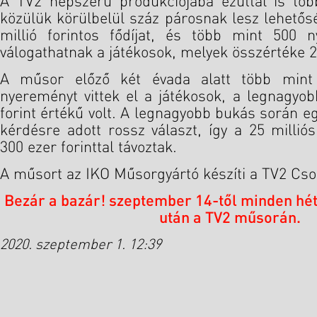
A TV2 népszerű produkciójába ezúttal is több
közülük körülbelül száz párosnak lesz lehetősé
millió forintos fődíjat, és több mint 500 
válogathatnak a játékosok, melyek összértéke 25
A műsor előző két évada alatt több mint 1
nyereményt vittek el a játékosok, a legnagyo
forint értékű volt. A legnagyobb bukás során eg
kérdésre adott rossz választ, így a 25 millió
300 ezer forinttal távoztak.
A műsort az IKO Műsorgyártó készíti a TV2 Cs
Bezár a bazár! szeptember 14-től minden hé
után a TV2 műsorán.
2020. szeptember 1. 12:39