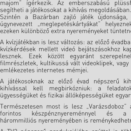
majom” ígérkezik. Az emberszabású plüss
segítheti a játékosokat a kihívás megoldásában
Szintén a Bazárban zajló játék újdonsága
úgynevezett „meglepetéskártyákat” helyezne
ezeken különböző extra nyereményeket tüntetne
A kvízjátékban is lesz változás: az előző évadb
kvízkérdések mellett videó bejátszásokhoz ka
lesznek. Ezek között egyaránt szerepelne
filmrészletek, kultikussá vált videoklipek, vagy
emlékezetes internetes mémjei.
A játékosoknak az előző évad népszerű kihí
kihívással kell megbirkózniuk: a feladat
ügyességüket és fizikai állóképességüket egyar
Természetesen most is lesz „Varázsdoboz” a
forintos készpénznyereménnyel és a 
hárommilliós nyereményében is reménykedhetn