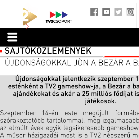
SAJTÓKÖZLEMÉNYEK
ÚJDONSÁGOKKAL JÖN A BEZÁR A B
Újdonságokkal jelentkezik szeptember 1
esténként a TV2 gameshow-ja, a Bezár a ba
ajándékokat és akár a 25 milliós fődíjat 
játékosok.
Szeptember 14-én este megújult formába
szórakoztatóbb tartalommal, még izgalmasabb 
az elmúlt évek egyik legsikeresebb gameshow-
A műsor házigazdái most is a TV2 népszerű mű