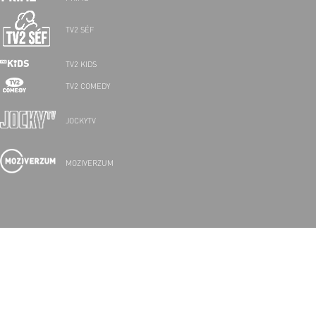
TV2 SÉF
TV2 KIDS
TV2 COMEDY
JOCKYTV
MOZIVERZUM