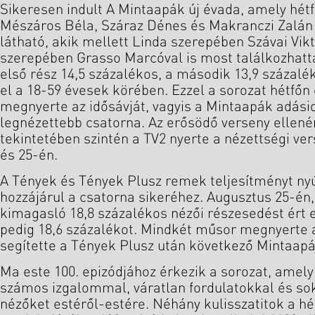
Sikeresen indult A Mintaapák új évada, amely hét
Mészáros Béla, Száraz Dénes és Makranczi Zalán
látható, akik mellett Linda szerepében Szávai Vikt
szerepében Grasso Marcóval is most találkozhatta
első rész 14,5 százalékos, a második 13,9 százal
el a 18-59 évesek körében. Ezzel a sorozat hétfőn
megnyerte az idősávját, vagyis a Mintaapák adáside
legnézettebb csatorna. Az erősödő verseny ellenér
tekintetében szintén a TV2 nyerte a nézettségi ve
és 25-én.
A Tények és Tények Plusz remek teljesítményt ny
hozzájárul a csatorna sikeréhez. Augusztus 25-én
kimagasló 18,8 százalékos nézői részesedést ért e
pedig 18,6 százalékot. Mindkét műsor megnyerte a
segítette a Tények Plusz után következő Mintaapá
Ma este 100. epizódjához érkezik a sorozat, amely
számos izgalommal, váratlan fordulatokkal és so
nézőket estéről-estére. Néhány kulisszatitok a hét