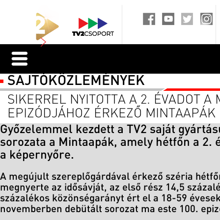
SAJTÓKÖZLEMÉNYEK
SIKERREL NYITOTTA A 2. ÉVADOT A 
EPIZÓDJÁHOZ ÉRKEZŐ MINTAAPÁK
Győzelemmel kezdett a TV2 saját gyártású
sorozata a Mintaapák, amely hétfőn a 2. é
a képernyőre.
A megújult szereplőgárdával érkező széria hétfő
megnyerte az idősávját, az első rész 14,5 százal
százalékos közönségarányt ért el a 18-59 évesek
novemberben debütált sorozat ma este 100. epiz