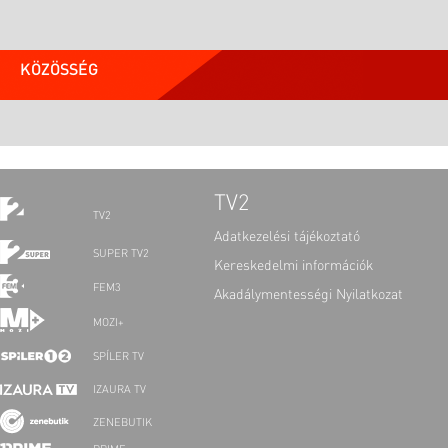
KÖZÖSSÉG
TV2
TV2
Adatkezelési tájékoztató
SUPER TV2
Kereskedelmi információk
FEM3
Akadálymentességi Nyilatkozat
MOZI+
SPÍLER TV
IZAURA TV
ZENEBUTIK