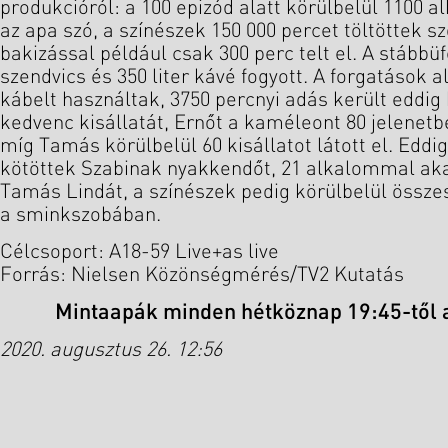
produkcióról: a 100 epizód alatt körülbelül 1100 
az apa szó, a színészek 150 000 percet töltöttek s
bakizással például csak 300 perc telt el. A stábbü
szendvics és 350 liter kávé fogyott. A forgatások 
kábelt használtak, 3750 percnyi adás került eddig 
kedvenc kisállatát, Ernőt a kaméleont 80 jelenetb
míg Tamás körülbelül 60 kisállatot látott el. Edd
kötöttek Szabinak nyakkendőt, 21 alkalommal akar
Tamás Lindát, a színészek pedig körülbelül összes
a sminkszobában.
Célcsoport: A18-59 Live+as live
Forrás: Nielsen Közönségmérés/TV2 Kutatás
Mintaapák minden hétköznap 19:45-től 
2020. augusztus 26. 12:56