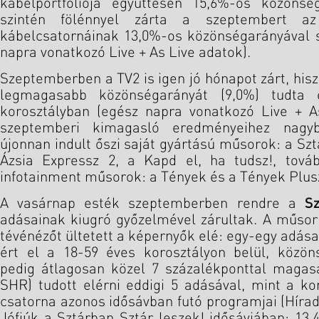
kábelportfóliója együttesen 15,6%-os közönsé
szintén fölénnyel zárta a szeptembert a
kábelcsatornáinak 13,0%-os közönségarányával 
napra vonatkozó Live + As Live adatok).
Szeptemberben a TV2 is igen jó hónapot zárt, hisz
legmagasabb közönségarányát (9,0%) tudta 
korosztályban (egész napra vonatkozó Live + A
szeptemberi kimagasló eredményeihez nagyb
újonnan indult őszi saját gyártású műsorok: a Szt
Ázsia Expressz 2, a Kapd el, ha tudsz!, tová
infotainment műsorok: a Tények és a Tények Plus
A vasárnap esték szeptemberben rendre a
Sz
adásainak kiugró győzelmével zárultak. A műsor
tévénézőt ültetett a képernyők elé: egy-egy adása
ért el a 18-59 éves korosztályon belül, közön
pedig átlagosan közel 7 százalékponttal maga
SHR) tudott elérni eddigi 5 adásával, mint a k
csatorna azonos idősávban futó programjai (Híra
Jófiúk a Sztárban Sztár leszek! idősávjában: 1