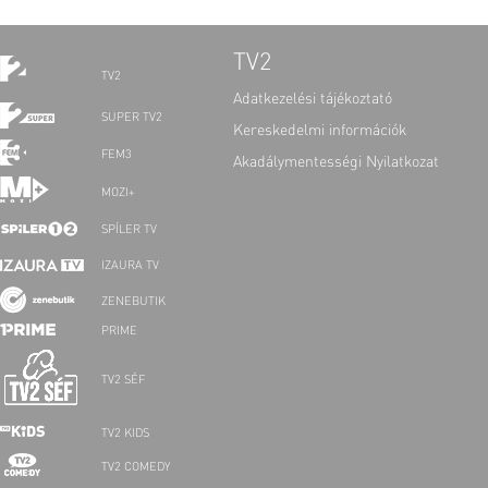
TV2
TV2
Adatkezelési tájékoztató
SUPER TV2
Kereskedelmi információk
FEM3
Akadálymentességi Nyilatkozat
MOZI+
SPÍLER TV
IZAURA TV
ZENEBUTIK
PRIME
TV2 SÉF
TV2 KIDS
TV2 COMEDY