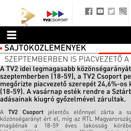
SAJTÓKÖZLEMÉNYEK
SZEPTEMBERBEN IS PIACVEZETŐ A
A TV2 idei legmagasabb közönségarányát 
szeptemberben (18-59), a TV2 Csoport p
megőrizte piacvezető szerepét 24,6%-os
(18-59). A vasárnap esték rendre a Sztár
adásainak kiugró győzelmével zárultak.
A
TV2 Csoport
jelentős előnnyel zárta a sz
közönségarányt ért el, míg az RTL Magyarorszá
magáénak a 18-59 éves lakosság köréb