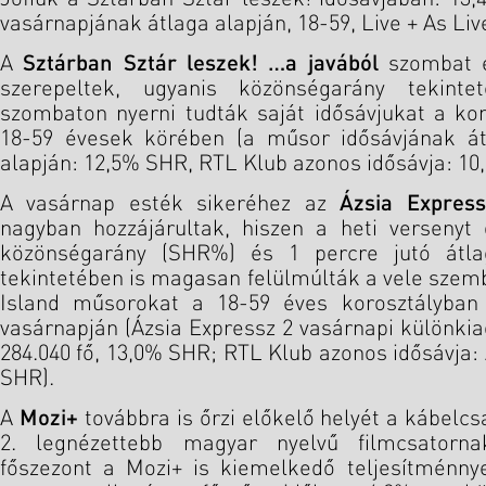
vasárnapjának átlaga alapján, 18-59, Live + As Liv
A
Sztárban Sztár leszek! …a javából
szombat es
szerepeltek, ugyanis közönségarány tekin
szombaton nyerni tudták saját idősávjukat a k
18-59 évesek körében (a műsor idősávjának á
alapján: 12,5% SHR, RTL Klub azonos idősávja: 10
A vasárnap esték sikeréhez az
Ázsia Express
nagyban hozzájárultak, hiszen a heti versenyt 
közönségarány (SHR%) és 1 percre jutó átl
tekintetében is magasan felülmúlták a vele szemb
Island műsorokat a 18-59 éves korosztályba
vasárnapján (Ázsia Expressz 2 vasárnapi különki
284.040 fő, 13,0% SHR; RTL Klub azonos idősávja:
SHR).
A
Mozi+
továbbra is őrzi előkelő helyét a kábelc
2. legnézettebb magyar nyelvű filmcsatorna
főszezont a Mozi+ is kiemelkedő teljesítménnye