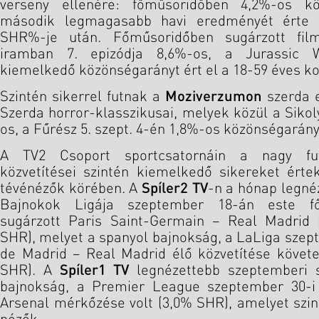
verseny ellenére: főműsoridőben 4,2%-os kö
második legmagasabb havi eredményét érte e
SHR%-je után. Főműsoridőben sugárzott film
iramban 7. epizódja 8,6%-os, a Jurassic 
kiemelkedő közönségarányt ért el a 18-59 éves k
Szintén sikerrel futnak a
Moziverzumon
szerda e
Szerda horror-klasszikusai, melyek közül a Sikol
os, a Fűrész 5. szept. 4-én 1,8%-os közönségarányt
A TV2 Csoport sportcsatornáin a nagy fut
közvetítései szintén kiemelkedő sikereket ért
tévénézők körében. A
Spíler2 TV
-n a hónap legné
Bajnokok Ligája szeptember 18-án este f
sugárzott Paris Saint-Germain – Real Madrid 
SHR), melyet a spanyol bajnokság, a LaLiga szept
de Madrid – Real Madrid élő közvetítése követe
SHR). A
Spíler1 TV
legnézettebb szeptemberi 
bajnokság, a Premier League szeptember 30-i
Arsenal mérkőzése volt (3,0% SHR), amelyet szin