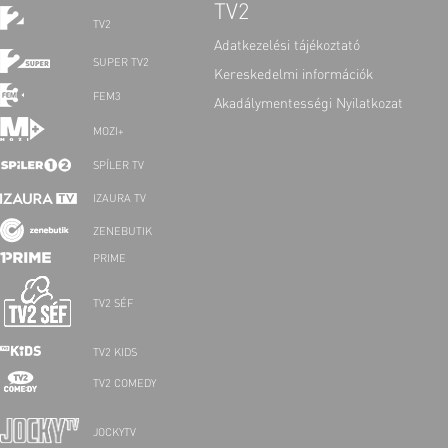
TV2
TV2
Adatkezelési tájékoztató
SUPER TV2
Kereskedelmi információk
FEM3
Akadálymentességi Nyilatkozat
MOZI+
SPÍLER TV
IZAURA TV
ZENEBUTIK
PRIME
TV2 SÉF
TV2 KIDS
TV2 COMEDY
JOCKYTV