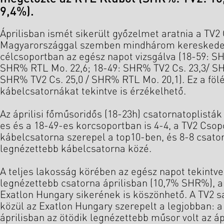
9,4%).
Áprilisban ismét sikerült győzelmet aratnia a TV
Magyarországgal szemben mindhárom kereskedel
célcsoportban az egész napot vizsgálva (18-59: SH
SHR% RTL Mo. 22,6; 18-49: SHR% TV2 Cs. 23,3/ SH
SHR% TV2 Cs. 25,0 / SHR% RTL Mo. 20,1). Ez a fölé
kábelcsatornákat tekintve is érzékelhető.
Az áprilisi főműsoridős (18-23h) csatornatoplisták
es és a 18-49-es korcsoportban is 4-4, a TV2 Csop
kábelcsatorna szerepel a top10-ben, és 8-8 csator
legnézettebb kábelcsatorna közé.
A teljes lakosság körében az egész napot tekintve 
legnézettebb csatorna áprilisban (10,7% SHR%), a
Exatlon Hungary sikerének is köszönhető. A TV2 s
közül az Exatlon Hungary szerepelt a legjobban: 
áprilisban az ötödik legnézettebb műsor volt az áp