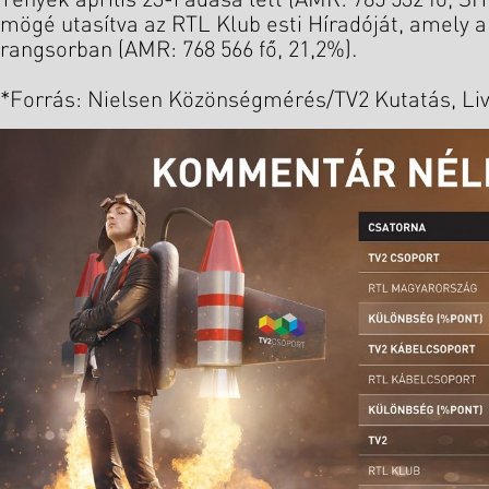
Tények április 23-i adása lett (AMR: 785 532 fő, 
mögé utasítva az RTL Klub esti Híradóját, amely a 
rangsorban (AMR: 768 566 fő, 21,2%).
*Forrás: Nielsen Közönségmérés/TV2 Kutatás, Liv