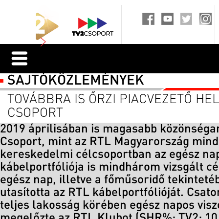
SAJTÓKÖZLEMÉNYEK
TOVÁBBRA IS ŐRZI PIACVEZETŐ HEL
CSOPORT
2019 áprilisában is magasabb közönségar
Csoport, mint az RTL Magyarország min
kereskedelmi célcsoportban az egész nap
kábelportfóliója is mindhárom vizsgált c
egész nap, illetve a főműsoridő tekintet
utasította az RTL kábelportfólióját. Csato
teljes lakosság körében egész napos vis
megelőzte az RTL Klubot (SHR%: TV2: 10