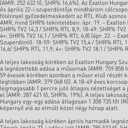
(AMR: 252 632 fő, SHR% 16,6%). Az Exatlon Hungary
és április 22-i szuperdöntője mindhárom célcsopo
fölénnyel győzedelmeskedett az RTL Klub azonos i
AMR, mind SHR% tekintetében: ápr. 19. – Exatlon
SHR% TV2 14,3 / SHR% RTL 8,9; 18-49: SHR% TV2 
4+: SHR% TV2 16,1 / SHR% RTL 6,8) (ápr. 22. – Exa
Szuperdöntő: 18-59: SHR% TV2 15,4 / SHR% RTL 1
16,6/ SHR% RTL 11,9; 4+: SHR% TV2 18,1 / SHR% R
A teljes lakosság körében az Exatlon Hungary Szup
a legnézettebb adása a műsornak (AMR: 759 858 f
59 évesek körében azonban a műsor első részét k
legtöbben (AMR: 379 048 fő). A 18-49 éves korcso
legmagasabb 1 percre jutó átlagos nézettséget a j
el (AMR: 287 421 fő, SHR%: 19%). A teljes lakosság
Hungary egy-egy adása átlagosan 1 308 735 főt (RC
képernyő elé az elmúlt közel négy hónap alatt.
A teljes lakosság körében április harmadik legné