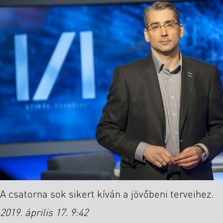
A csatorna sok sikert kíván a jövőbeni terveihez.
2019. április 17. 9:42