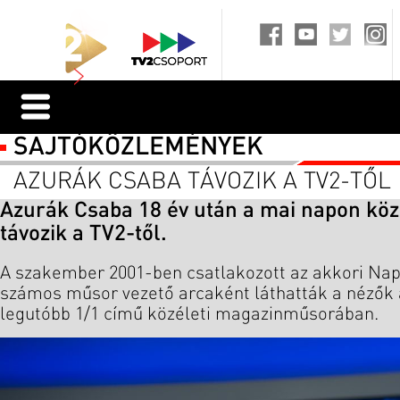
SAJTÓKÖZLEMÉNYEK
AZURÁK CSABA TÁVOZIK A TV2-TŐL
Azurák Csaba 18 év után a mai napon kö
távozik a TV2-től.
A szakember 2001-ben csatlakozott az akkori Nap
számos műsor vezető arcaként láthatták a nézők 
legutóbb 1/1 című közéleti magazinmûsorában.