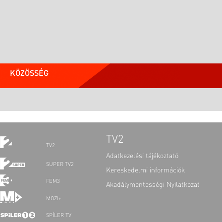
KÖZÖSSÉG
TV2
TV2
Adatkezelési tájékoztató
SUPER TV2
Kereskedelmi információk
FEM3
Akadálymentességi Nyilatkozat
MOZI+
SPÍLER TV