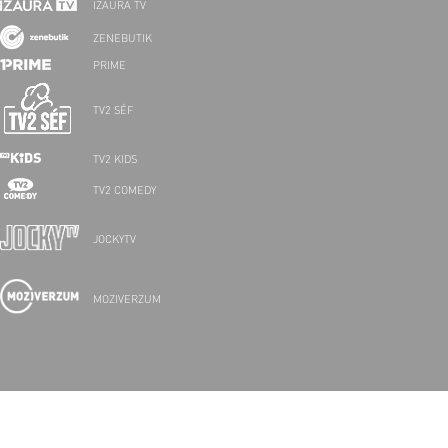
IZAURA TV
ZENEBUTIK
PRIME
TV2 SÉF
TV2 KIDS
TV2 COMEDY
JOCKYTV
MOZIVERZUM