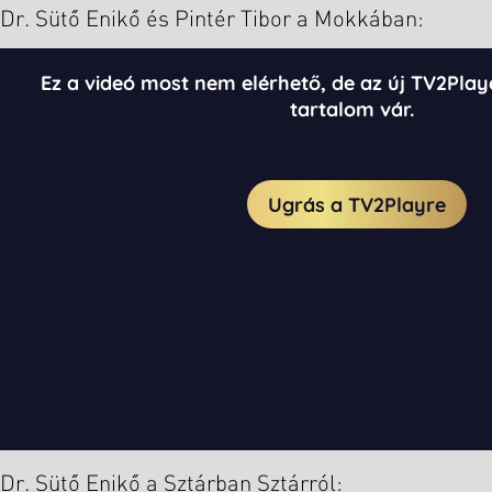
Dr. Sütő Enikő és Pintér Tibor a Mokkában:
Dr. Sütő Enikő a Sztárban Sztárról: