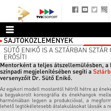
SAJTÓKÖZLEMÉNYEK
SÜTŐ ENIKŐ IS A SZTÁRBAN SZTÁR
ERŐSÍTI
Mentorként a teljes átszellemülésben, a
színpadi megjelenítésében segíti a
Sztárb
versenyzőit Dr. Sütő Enikő.
Az egykori modell mostantól hétről hétre az ének
a begyakorolt koreográfia és énekhangok melle
harmóniában legyen a produkcióval, a megform
lehető legtökéletesebb átalakulásokat lássák a n