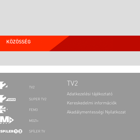
KÖZÖSSÉG
TV2
TV2
Adatkezelési tájékoztató
SUPER TV2
Kereskedelmi információk
FEM3
Akadálymentességi Nyilatkozat
MOZI+
SPÍLER TV