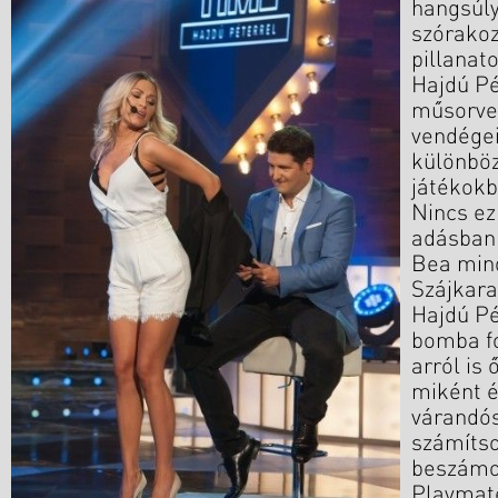
hangsúl
szórakoz
pillanat
Hajdú Pé
műsorve
vendégei
különbö
játékokb
Nincs ez
adásban 
Bea mind
Szájkar
Hajdú Pé
bomba f
arról is
miként 
várandós
számítso
beszámol
Playmate