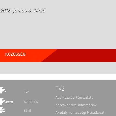
2016. június 3. 14:25
KÖZÖSSÉG
TV2
TV2
Adatkezelési tájékoztató
SUPER TV2
Kereskedelmi információk
FEM3
Akadálymentességi Nyilatkozat