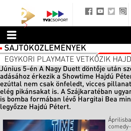
SAJTÓKÖZLEMÉNYEK
EGYKORI PLAYMATE VETKŐZIK HAJ
Június 5-én A Nagy Duett döntője után s
adásához érkezik a Showtime Hajdú Péte
ezúttal nem csak önfeledt, vicces pillana
elég pikánsakat is. A Szájkaratéban ugya
is bomba formában lévő Hargitai Bea min
legyőzze Hajdú Pétert.
Áprilisb
comedy-