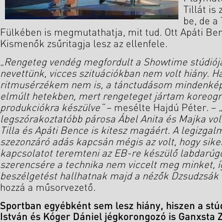
Tillát is
be, de a
Fülkében is megmutathatja, mit tud. Ott Apáti Be
Kismenők zsűritagja lesz az ellenfele.
„Rengeteg vendég megfordult a Showtime stúdiój
nevettünk, vicces szituációkban nem volt hiány. 
ritmusérzékem nem is, a tánctudásom mindenképp
elmúlt hetekben, mert rengeteget jártam koreogr
produkciókra készülve”
– mesélte Hajdú Péter. –
legszórakoztatóbb párosa Ábel Anita és Majka vol
Tilla és Apáti Bence is kitesz magáért. A legiz
szezonzáró adás kapcsán mégis az volt, hogy sike
kapcsolatot teremteni az EB-re készülő labdarúgó
szerencsére a technika nem viccelt meg minket, í
beszélgetést hallhatnak majd a nézők Dzsudzsák
hozzá a műsorvezető.
Sportban egyébként sem lesz hiány, hiszen a stú
István és Kóger Dániel jégkorongozó is Ganxsta Z