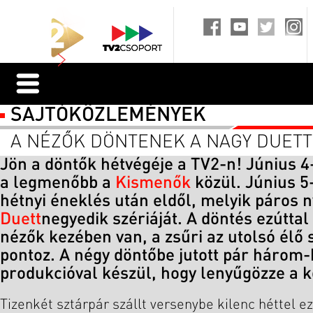
SAJTÓKÖZLEMÉNYEK
A NÉZŐK DÖNTENEK A NAGY DUETT
Jön a döntők hétvégéje a TV2-n! Június 4-
a legmenőbb a
Kismenők
közül. Június 5
hétnyi éneklés után eldől, melyik páros 
Duett
negyedik szériáját. A döntés ezúttal
nézők kezében van, a zsűri az utolsó él
pontoz. A négy döntőbe jutott pár három
produkcióval készül, hogy lenyűgözze a 
Tizenkét sztárpár szállt versenybe kilenc héttel e