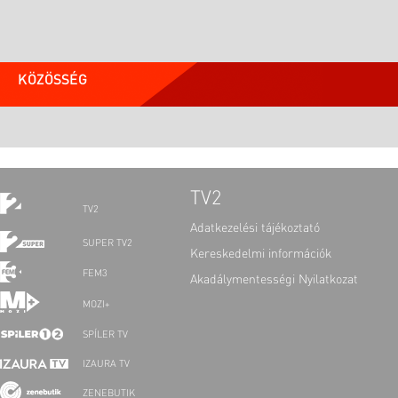
KÖZÖSSÉG
TV2
TV2
Adatkezelési tájékoztató
SUPER TV2
Kereskedelmi információk
FEM3
Akadálymentességi Nyilatkozat
MOZI+
SPÍLER TV
IZAURA TV
ZENEBUTIK