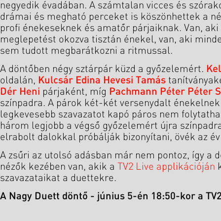
negyedik évadában. A számtalan vicces és szórako
drámai és megható perceket is köszönhettek a né
profi énekeseknek és amatőr párjaiknak. Van, ak
meglepetést okozva tisztán énekel, van, aki mind
sem tudott megbarátkozni a ritmussal.
A döntőben négy sztárpár küzd a győzelemért.
Kel
oldalán,
K
ulcsár Edina Hevesi Tamás
tanítványak
Dér Heni
párjaként, míg
Pachmann Péter Péter Sz
színpadra. A párok két-két versenydalt énekelnek 
legkevesebb szavazatot kapó páros nem folytathat
három legjobb a végső győzelemért újra színpadra
elrabolt dalokkal próbálják bizonyítani, övék az év
A zsűri az utolsó adásban már nem pontoz, így a d
nézők kezében van, akik a
TV2 Live applikációján
k
szavazataikat a duettekre.
A Nagy Duett döntő - június 5-én 18:50-kor a TV