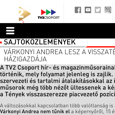
SAJTÓKÖZLEMÉNYEK
VÁRKONYI ANDREA LESZ A VISSZA
HÁZIGAZDÁJA
A TV2 Csoport hír- és magazinműsorainak
történik, mely folyamat jelenleg is zajlik.
szervezeti és tartalmi átalakításokkal az
műsorok még több nézőt ültessenek a ké
a Tények visszaszerezze piacvezető pozíci
A változásokkal kapcsolatban több valótlanság is 
Várkonyi Andrea nem tűnik el
a képernyőről, 15 é