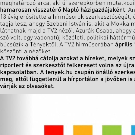
meghatározó arca, aki új szerepkörben mutatkozi
hamarosan visszatérő Napló házigazdájaként
. A
13 évig erősítette a hírműsorok szerkesztőségét, 
tagja lesz, ahogy Szebeni István is, akit a Mokka
láthatnak majd a TV2 nézői. Azurák Csaba, ahogy
szó volt, egy vadonatúj közéleti, politikai háttérm
búcsúzik a Tényektől. A TV2 hírműsorában
április
köszönti a nézőket.
A TV2 továbbá cáfolja azokat a híreket, melyek sz
riportert és szerkesztőt felkeresett volna az újr
kapcsolatban. A tenyek.hu csupán önálló szerke
meg, ettől függetlenül a hírportálon a jövőben is 
várják az olvasókat.