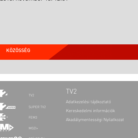
KÖZÖSSÉG
TV2
TV2
Adatkezelési tájékoztató
SUPER TV2
Kereskedelmi információk
FEM3
Akadálymentességi Nyilatkozat
MOZI+