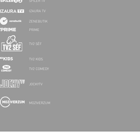
SPÍLER TV
IZAURA TV
ZENEBUTIK
PRIME
TV2 SÉF
TV2 KIDS
TV2 COMEDY
JOCKYTV
MOZIVERZUM