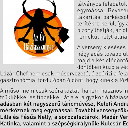
látványos feladat
egymással. Bevásár
takarítás, barkács
terítékre kerül, így
bizonyíthatják, az o
remekül helyt állna
A verseny kieséses 
négy adás továbbjut
majd a két elődönt
döntőben küzd a vé
Lázár Chef nem csak műsorvezető, ő zsűrizi a fela
gasztronómiai fordulóban ő dönt, hogy kinek a főzt
A műsor nem csak szórakoztat, hanem hasznos in
trükkökkel és tippekkel látja el a gyakorló házias
adásban két nagyszerű táncművész, Keleti Andr
mérkőznek meg egymással. További versenyzők: 
Lilla és Fésűs Nelly, a sorozatsztárok, Madár Ve
Katinka, valamint a szépségkirálynők: Kulcsár Ed