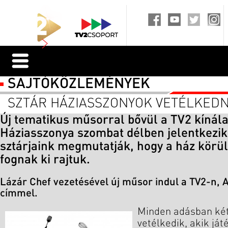
SAJTÓKÖZLEMÉNYEK
SZTÁR HÁZIASSZONYOK VETÉLKEDN
Új tematikus műsorral bővül a TV2 kínála
Háziasszonya szombat délben jelentkezik
sztárjaink megmutatják, hogy a ház körü
fognak ki rajtuk.
Lázár Chef vezetésével új műsor indul a TV2-n, 
címmel.
Minden adásban két
vetélkedik, akik ját