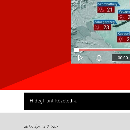
00:00
Hidegfront közeledik.
2017. április 3. 9:09