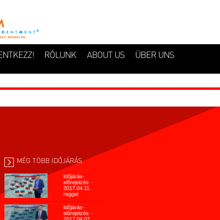
ENTKEZZ!
RÓLUNK
ABOUT US
ÜBER UNS
MÉG TÖBB IDŐJÁRÁS
Időjárás-
előrejelzés -
2017.04.11.
reggel
Időjárás-
előrejelzés -
2017.04.02.