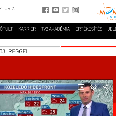
TUS 7.
FÓPULT
KARRIER
TV2 AKADÉMIA
ÉRTÉKESÍTÉS
JEL
03. REGGEL