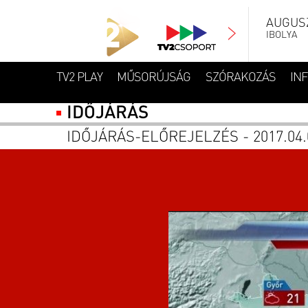
AUGUSZ
IBOLYA
TV2 PLAY
MŰSORÚJSÁG
SZÓRAKOZÁS
IN
IDŐJÁRÁS
IDŐJÁRÁS-ELŐREJELZÉS - 2017.04.