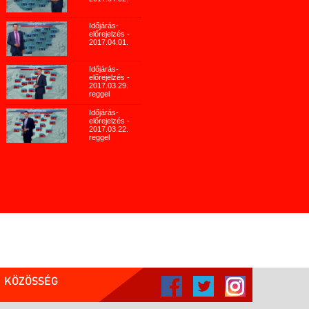
Időjárás-
előrejelzés -
2017.04.01.
Időjárás-
előrejelzés -
2017.03.29.
reggel
Időjárás-
előrejelzés -
2017.03.22.
reggel
KÖZÖSSÉG