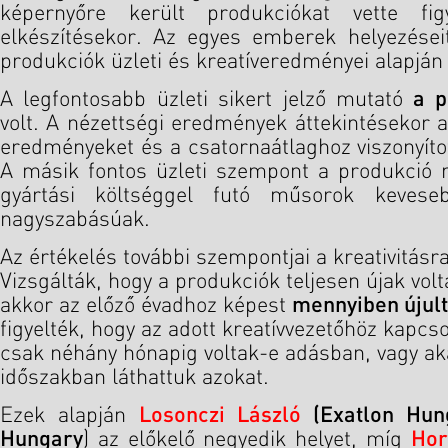
képernyőre került produkciókat vette fi
elkészítésekor. Az egyes emberek helyezéseit
produkciók üzleti és kreatíveredményei alapján
A legfontosabb üzleti sikert jelző mutató
a p
volt. A nézettségi eredmények áttekintésekor a
eredményeket és a csatornaátlaghoz viszonyított
A másik fontos üzleti szempont a produkció m
gyártási költséggel futó műsorok kevese
nagyszabásúak.
Az értékelés további szempontjai a kreativitásr
Vizsgálták, hogy a produkciók teljesen újak vol
akkor az előző évadhoz képest
mennyiben újul
figyelték, hogy az adott kreatívvezetőhöz kapc
csak néhány hónapig voltak-e adásban, vagy aká
időszakban láthattuk azokat.
Ezek alapján
Losonczi László
(Exatlon Hung
Hungary
) az előkelő negyedik helyet, míg
Hor