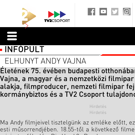
INFÓPULT
ELHUNYT ANDY VAJNA
Életének 75. évében budapesti otthonába
Vajna, a magyar és a nemzetközi filmipa
alakja, filmproducer, nemzeti filmipar fej
kormánybiztos és a TV2 Csoport tulajdon
Ma Andy filmjeivel tisztelgünk az emléke előtt, ez
esti műsorrendjében. 18.55-től a következő film