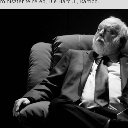
miniszter félrelép, Die Hard 3., Rambo.