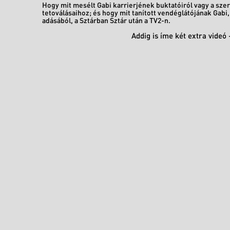
Hogy mit mesélt Gabi karrierjének buktatóiról vagy a szer
tetoválásaihoz; és hogy mit tanított vendéglátójának Gabi
adásából, a Sztárban Sztár után a TV2-n.
Addig is íme két extra videó