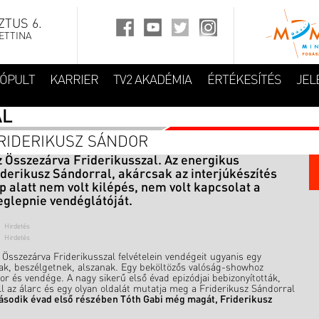
TUS 6.
ETTINA
FÓPULT
KARRIER
TV2 AKADÉMIA
ÉRTÉKESÍTÉS
JEL
AL
FRIDERIKUSZ SÁNDOR
z Összezárva Friderikusszal. Az energikus
derikusz Sándorral, akárcsak az interjúkészítés
alatt nem volt kilépés, nem volt kapcsolat a
eglepnie vendéglátóját.
Összezárva Friderikusszal felvételein vendégeit ugyanis egy
znak, beszélgetnek, alszanak. Egy beköltözős valóság-showhoz
r és vendége. A nagy sikerű első évad epizódjai bebizonyították,
l az álarc és egy olyan oldalát mutatja meg a Friderikusz Sándorral
sodik évad első részében Tóth Gabi még magát, Friderikusz