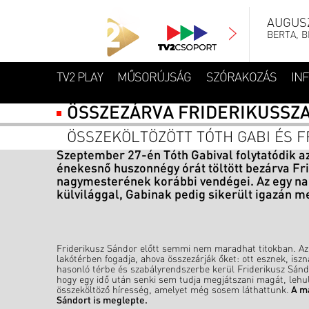
AUGUSZ
BERTA, B
TV2 PLAY
MŰSORÚJSÁG
SZÓRAKOZÁS
IN
ÖSSZEZÁRVA FRIDERIKUSSZ
ÖSSZEKÖLTÖZÖTT TÓTH GABI ÉS 
Szeptember 27-én Tóth Gabival folytatódik a
énekesnő huszonnégy órát töltött bezárva Fri
nagymesterének korábbi vendégei. Az egy nap 
külvilággal, Gabinak pedig sikerült igazán m
Friderikusz Sándor előtt semmi nem maradhat titokban. Az 
lakótérben fogadja, ahova összezárják őket: ott esznek, is
hasonló térbe és szabályrendszerbe kerül Friderikusz Sándo
hogy egy idő után senki sem tudja megjátszani magát, lehul
összeköltöző híresség, amelyet még sosem láthattunk.
A má
Sándort is meglepte.