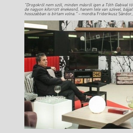
"Drogokról nem szól, minden másról igen a Tóth Gabival töl
de nagyon kiforrott énekesnő, hanem tele van szívvel, bájja
hosszabban is bírtam volna."
– mondta Friderikusz Sándor, 