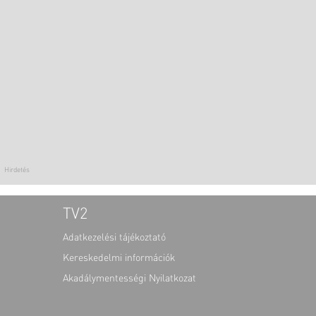
TV2
Adatkezelési tájékoztató
Kereskedelmi információk
Akadálymentességi Nyilatkozat