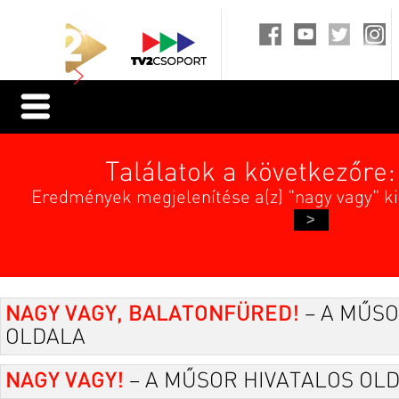
Találatok a következőre:
Eredmények megjelenítése a(z) "nagy vagy" k
>
NAGY VAGY, BALATONFÜRED!
– A MŰSO
OLDALA
NAGY VAGY!
– A MŰSOR HIVATALOS OL