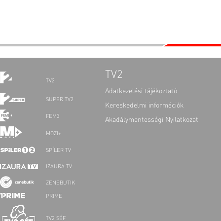
TV2
TV2
Adatkezelési tájékoztató
SUPER TV2
Kereskedelmi információk
FEM3
Akadálymentességi Nyilatkozat
MOZI+
SPÍLER TV
IZAURA TV
ZENEBUTIK
PRIME
TV2 SÉF