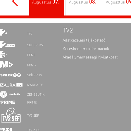
07.
08.
09
Augusztus
Augusztus
Augusztus
TV2
TV2
Adatkezelési tájékoztató
SUPER TV2
Kereskedelmi információk
FEM3
Akadálymentességi Nyilatkozat
MOZI+
SPÍLER TV
IZAURA TV
ZENEBUTIK
PRIME
TV2 SÉF
TV2 KIDS