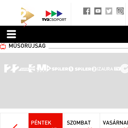
MŰSORÚJSÁG
PÉNTEK
SZOMBAT
VASÁRNA