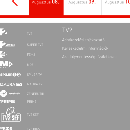
08.
09.
10
Augusztus
Augusztus
Augusztus
TV2
TV2
Adatkezelési tájékoztató
SUPER TV2
Kereskedelmi információk
FEM3
Akadálymentességi Nyilatkozat
MOZI+
SPÍLER TV
IZAURA TV
ZENEBUTIK
PRIME
TV2 SÉF
TV2 KIDS