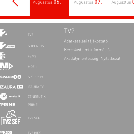
06.
07.
Augusztus
Augusztus
Augusztus
TV2
TV2
Adatkezelési tájékoztató
SUPER TV2
Kereskedelmi információk
FEM3
Akadálymentességi Nyilatkozat
MOZI+
SPÍLER TV
IZAURA TV
ZENEBUTIK
PRIME
TV2 SÉF
TV2 KIDS