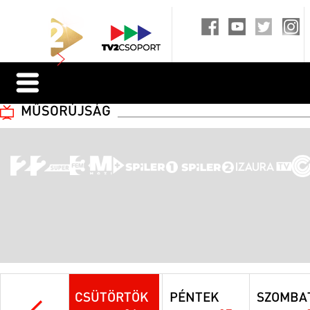
MŰSORÚJSÁG
CSÜTÖRTÖK
PÉNTEK
SZOMBA