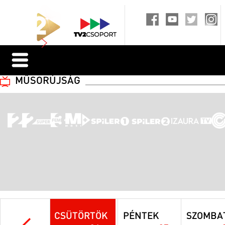
MŰSORÚJSÁG
CSÜTÖRTÖK
PÉNTEK
SZOMBA