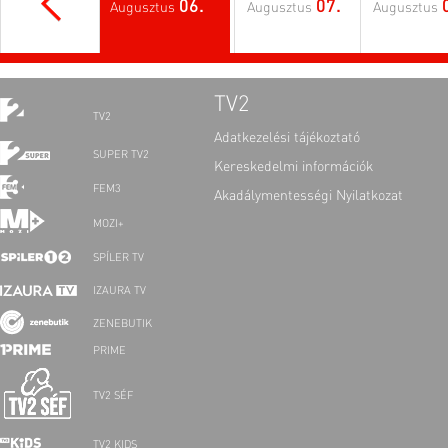
06.
07.
Augusztus
Augusztus
Augusztus
TV2
TV2
Adatkezelési tájékoztató
SUPER TV2
Kereskedelmi információk
FEM3
Akadálymentességi Nyilatkozat
MOZI+
SPÍLER TV
IZAURA TV
ZENEBUTIK
PRIME
TV2 SÉF
TV2 KIDS