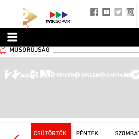
MŰSORÚJSÁG
CSÜTÖRTÖK
PÉNTEK
SZOMBA