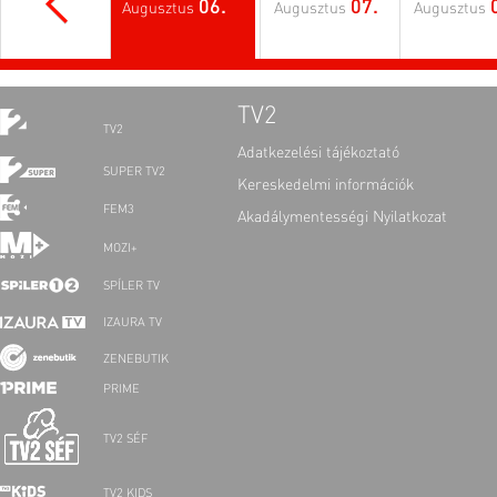
06.
07.
Augusztus
Augusztus
Augusztus
TV2
TV2
Adatkezelési tájékoztató
SUPER TV2
Kereskedelmi információk
FEM3
Akadálymentességi Nyilatkozat
MOZI+
SPÍLER TV
IZAURA TV
ZENEBUTIK
PRIME
TV2 SÉF
TV2 KIDS