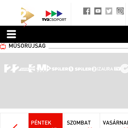
MŰSORÚJSÁG
PÉNTEK
SZOMBAT
VASÁRNA