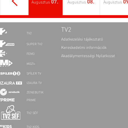
07.
08.
09
Augusztus
Augusztus
Augusztus
TV2
TV2
Adatkezelési tájékoztató
SUPER TV2
Kereskedelmi információk
FEM3
Akadálymentességi Nyilatkozat
MOZI+
SPÍLER TV
IZAURA TV
ZENEBUTIK
PRIME
TV2 SÉF
TV2 KIDS