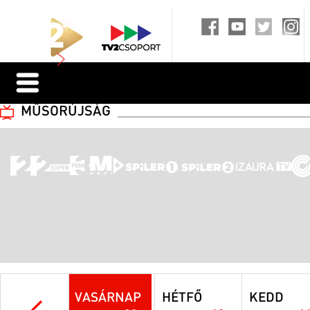
MŰSORÚJSÁG
VASÁRNAP
HÉTFŐ
KEDD