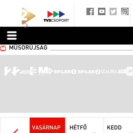
MŰSORÚJSÁG
VASÁRNAP
HÉTFŐ
KEDD