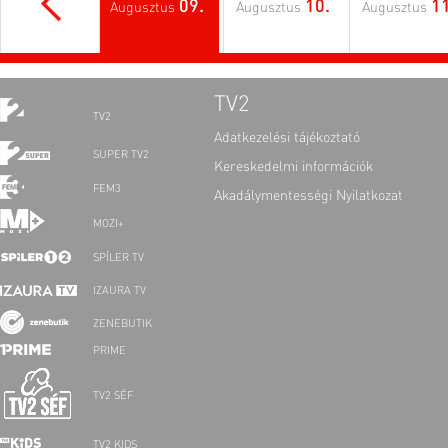
09.
10.
11
Augusztus
Augusztus
Augusztus
TV2
TV2
Adatkezelési tájékoztató
SUPER TV2
Kereskedelmi információk
FEM3
Akadálymentességi Nyilatkozat
MOZI+
SPÍLER TV
IZAURA TV
ZENEBUTIK
PRIME
TV2 SÉF
TV2 KIDS