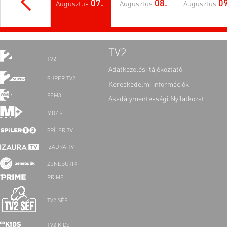
07.
08.
09
Augusztus
Augusztus
Augusztus
TV2
TV2
Adatkezelési tájékoztató
SUPER TV2
Kereskedelmi információk
FEM3
Akadálymentességi Nyilatkozat
MOZI+
SPÍLER TV
IZAURA TV
ZENEBUTIK
PRIME
TV2 SÉF
TV2 KIDS