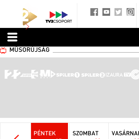
MŰSORÚJSÁG
PÉNTEK
SZOMBAT
VASÁRNA