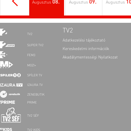
08.
09.
10
Augusztus
Augusztus
Augusztus
TV2
TV2
Adatkezelési tájékoztató
SUPER TV2
Kereskedelmi információk
FEM3
Akadálymentességi Nyilatkozat
MOZI+
SPÍLER TV
IZAURA TV
ZENEBUTIK
PRIME
TV2 SÉF
TV2 KIDS