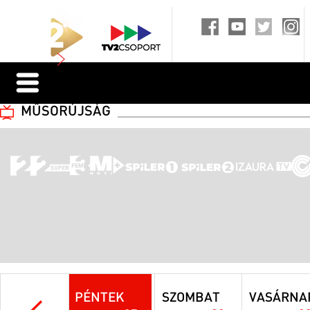
MŰSORÚJSÁG
PÉNTEK
SZOMBAT
VASÁRNA