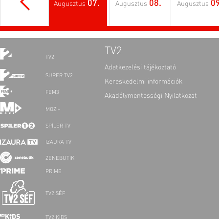
07.
08.
09
Augusztus
Augusztus
Augusztus
TV2
TV2
Adatkezelési tájékoztató
SUPER TV2
Kereskedelmi információk
FEM3
Akadálymentességi Nyilatkozat
MOZI+
SPÍLER TV
IZAURA TV
ZENEBUTIK
PRIME
TV2 SÉF
TV2 KIDS