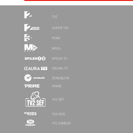
TV2
SUPER TV2
FEM3
MOZI+
SPÍLER TV
IZAURA TV
ZENEBUTIK
PRIME
TV2 SÉF
TV2 KIDS
TV2 COMEDY