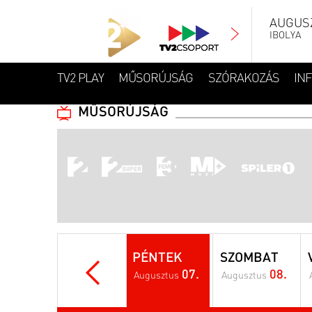
AUGUSZ
IBOLYA
TV2 PLAY
MŰSORÚJSÁG
SZÓRAKOZÁS
IN
MŰSORÚJSÁG
PÉNTEK
SZOMBAT
07.
08.
Augusztus
Augusztus