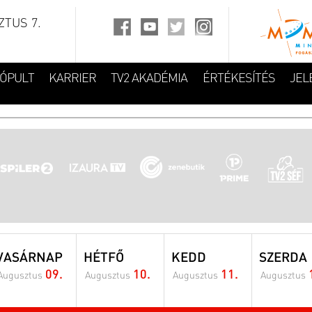
TUS 7.
FÓPULT
KARRIER
TV2 AKADÉMIA
ÉRTÉKESÍTÉS
JEL
VASÁRNAP
HÉTFŐ
KEDD
SZERDA
09.
10.
11.
Augusztus
Augusztus
Augusztus
Augusztus