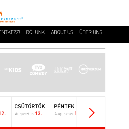
ENTKEZZ!
RÓLUNK
ABOUT US
ÜBER UNS
CSÜTÖRTÖK
PÉNTEK
SZOMBAT
12.
13.
14.
15.
Augusztus
Augusztus
Augusztus