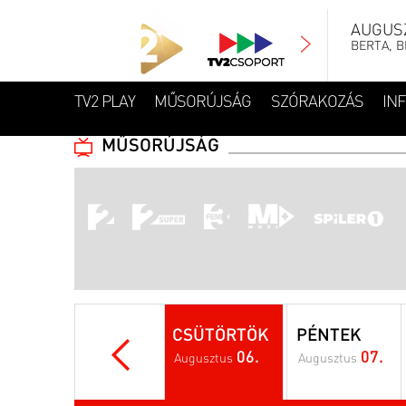
AUGUSZ
BERTA, B
TV2 PLAY
MŰSORÚJSÁG
SZÓRAKOZÁS
IN
MŰSORÚJSÁG
CSÜTÖRTÖK
PÉNTEK
06.
07.
Augusztus
Augusztus