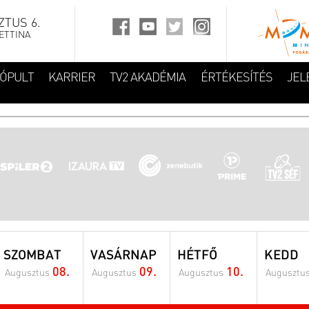
TUS 6.
ETTINA
FÓPULT
KARRIER
TV2 AKADÉMIA
ÉRTÉKESÍTÉS
JEL
SZOMBAT
VASÁRNAP
HÉTFŐ
KEDD
08.
09.
10.
Augusztus
Augusztus
Augusztus
Augusztu