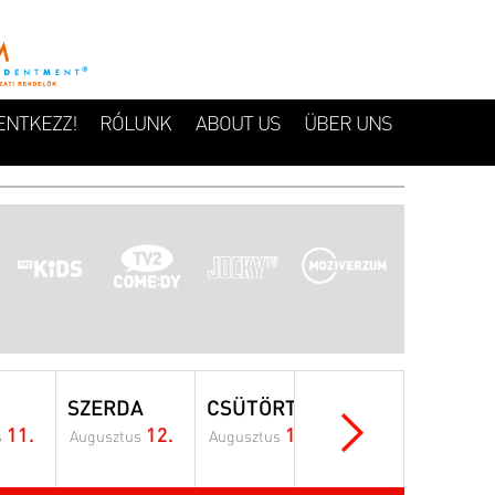
ENTKEZZ!
RÓLUNK
ABOUT US
ÜBER UNS
SZERDA
CSÜTÖRTÖK
PÉNTEK
11.
12.
13.
14.
s
Augusztus
Augusztus
Augusztus