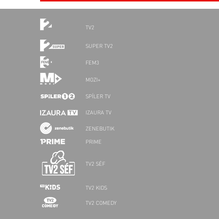
TV2
SUPER TV2
FEM3
MOZI+
SPÍLER TV
IZAURA TV
ZENEBUTIK
PRIME
TV2 SÉF
TV2 KIDS
TV2 COMEDY