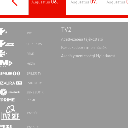
06.
07.
Augusztus
Augusztus
Augusztus
TV2
TV2
Adatkezelési tájékoztató
SUPER TV2
Kereskedelmi információk
FEM3
Akadálymentességi Nyilatkozat
MOZI+
SPÍLER TV
IZAURA TV
ZENEBUTIK
PRIME
TV2 SÉF
TV2 KIDS