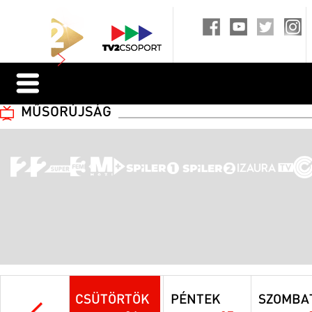
MŰSORÚJSÁG
CSÜTÖRTÖK
PÉNTEK
SZOMBA