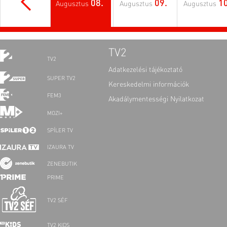
08.
09.
10
Augusztus
Augusztus
Augusztus
TV2
TV2
Adatkezelési tájékoztató
SUPER TV2
Kereskedelmi információk
FEM3
Akadálymentességi Nyilatkozat
MOZI+
SPÍLER TV
IZAURA TV
ZENEBUTIK
PRIME
TV2 SÉF
TV2 KIDS