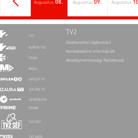
08.
09.
10
Augusztus
Augusztus
Augusztus
TV2
TV2
Adatkezelési tájékoztató
SUPER TV2
Kereskedelmi információk
FEM3
Akadálymentességi Nyilatkozat
MOZI+
SPÍLER TV
IZAURA TV
ZENEBUTIK
PRIME
TV2 SÉF
TV2 KIDS