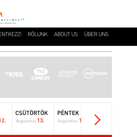
ENTKEZZ!
RÓLUNK
ABOUT US
ÜBER UNS
CSÜTÖRTÖK
PÉNTEK
SZOMBAT
12.
13.
14.
15.
Augusztus
Augusztus
Augusztus