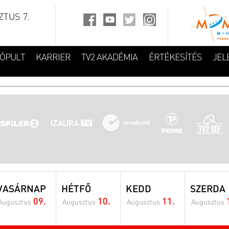
TUS 7.
FÓPULT
KARRIER
TV2 AKADÉMIA
ÉRTÉKESÍTÉS
JEL
VASÁRNAP
HÉTFŐ
KEDD
SZERDA
09.
10.
11.
Augusztus
Augusztus
Augusztus
Augusztus