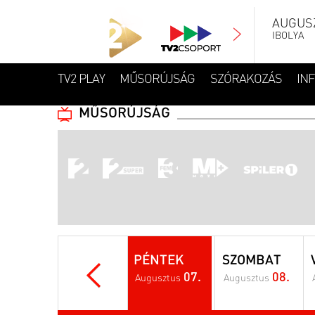
AUGUSZ
IBOLYA
TV2 PLAY
MŰSORÚJSÁG
SZÓRAKOZÁS
IN
MŰSORÚJSÁG
PÉNTEK
SZOMBAT
07.
08.
Augusztus
Augusztus