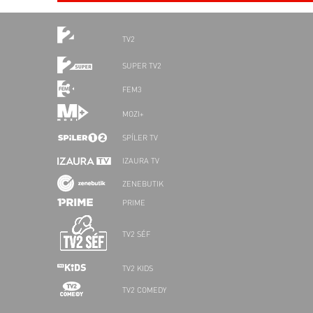
TV2
SUPER TV2
FEM3
MOZI+
SPÍLER TV
IZAURA TV
ZENEBUTIK
PRIME
TV2 SÉF
TV2 KIDS
TV2 COMEDY