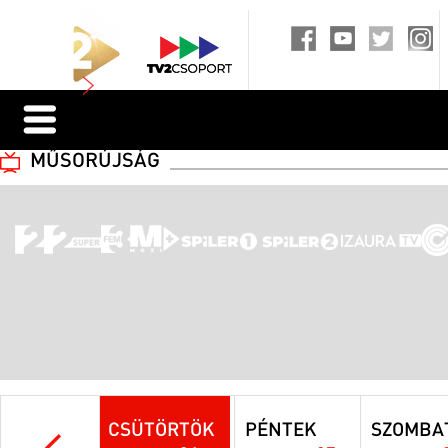
MŰSORÚJSÁG
CSÜTÖRTÖK
PÉNTEK
SZOMBA