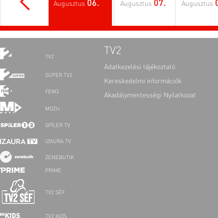
06.
07.
Augusztus
Augusztus
Augusztus
TV2
TV2
Adatkezelési tájékoztató
SUPER TV2
Kereskedelmi információk
FEM3
Akadálymentességi Nyilatkozat
MOZI+
SPÍLER TV
IZAURA TV
ZENEBUTIK
PRIME
TV2 SÉF
TV2 KIDS