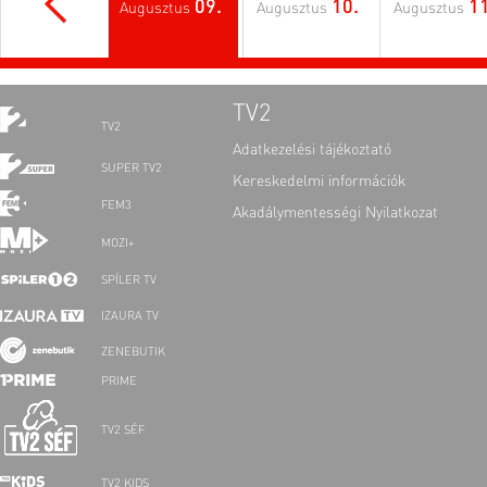
09.
10.
11
Augusztus
Augusztus
Augusztus
TV2
TV2
Adatkezelési tájékoztató
SUPER TV2
Kereskedelmi információk
FEM3
Akadálymentességi Nyilatkozat
MOZI+
SPÍLER TV
IZAURA TV
ZENEBUTIK
PRIME
TV2 SÉF
TV2 KIDS