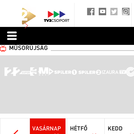
MŰSORÚJSÁG
VASÁRNAP
HÉTFŐ
KEDD