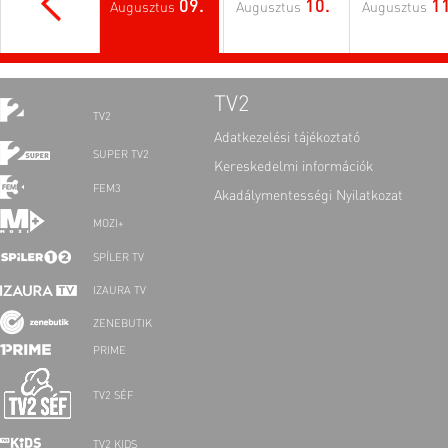
09.
10.
11
Augusztus
Augusztus
Augusztus
TV2
TV2
Adatkezelési tájékoztató
SUPER TV2
Kereskedelmi információk
FEM3
Akadálymentességi Nyilatkozat
MOZI+
SPÍLER TV
IZAURA TV
ZENEBUTIK
PRIME
TV2 SÉF
TV2 KIDS