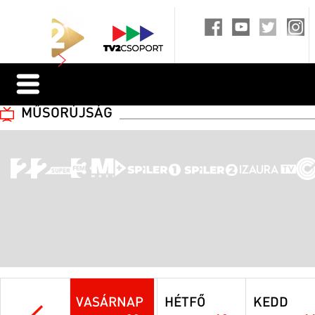
MŰSORÚJSÁG
VASÁRNAP
HÉTFŐ
KEDD