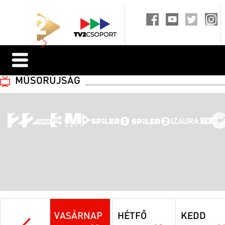
MŰSORÚJSÁG
VASÁRNAP
HÉTFŐ
KEDD