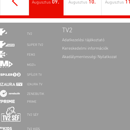
09.
10.
11
Augusztus
Augusztus
Augusztus
TV2
TV2
Adatkezelési tájékoztató
SUPER TV2
Kereskedelmi információk
FEM3
Akadálymentességi Nyilatkozat
MOZI+
SPÍLER TV
IZAURA TV
ZENEBUTIK
PRIME
TV2 SÉF
TV2 KIDS