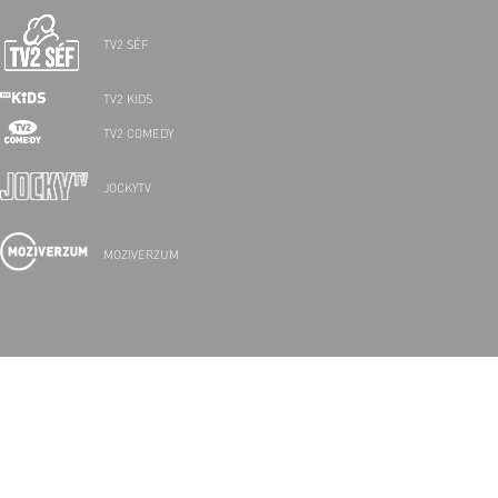
TV2 SÉF
TV2 KIDS
TV2 COMEDY
JOCKYTV
MOZIVERZUM