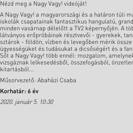
Nézd meg a Nagy Vagy! videóját!
A Nagy Vagy! a magyarországi és a határon túli m
iskolák csapatainak fantasztikus hangulatú, gran
minden vasárnap délelőtt a TV2 képernyőjén. A töb
látványos erőpróbáinak résztvevői - gyerekek, tan
sztárok - földön, vízben és levegőben mérik össze
ügyességüket és tudásukat a dicsőségért és a fant
Sőt a Nagy Vagy! több ennél: mozgalom, amelynek
vizsgáznak lelkesedésből, összefogásból, önzetle
kitartásból...
Műsorvezető: Abaházi Csaba
Korhatár: 6 év
2020. január 5. 10:30