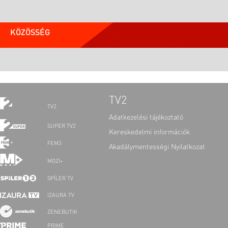
KÖZÖSSÉG
TV2
TV2
Adatkezelési tájékoztató
SUPER TV2
Kereskedelmi információk
FEM3
Akadálymentességi Nyilatkozat
MOZI+
SPÍLER TV
IZAURA TV
ZENEBUTIK
PRIME